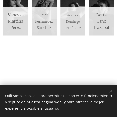
Vanessa
Berta
Iciar
Andrea
Martins
Cano
Fernández
Domingo
Pérez
Irazábal
Sánchez
Fernández
Utilizamos cookies para permitir un correcto funcionamiento
y seguro en nuestra página web, y para ofrecer la mejor
COLECTIVO LA NEVERA
experiencia posible al usuario.
Todos los derechos reservados 2025