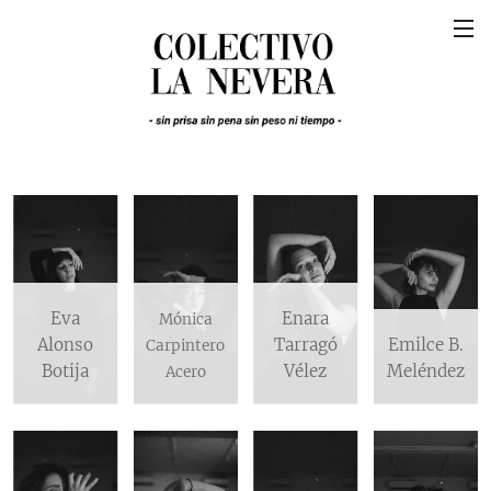
Eva
Enara
Mónica
Alonso
Tarragó
Emilce B.
Carpintero
Botija
Vélez
Meléndez
Acero