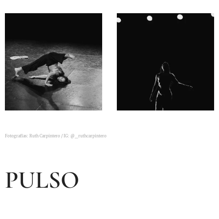
Fotografías: Ruth Carpintero / IG: @_ruthcarpintero
PULSO